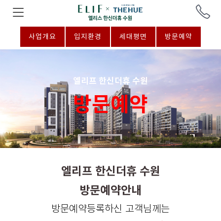
사업개요
입지환경
세대평면
방문예약
엘리프 한신더휴 수원
방문예약
엘리프 한신더휴 수원
방문예약안내
방문예약등록하신 고객님께는