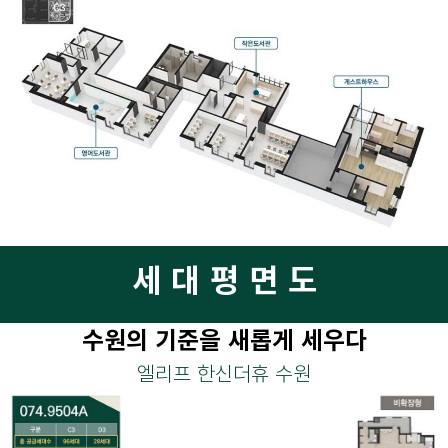
세대평면도
수원의 기준을 새롭게 세우다
엘리프 한신더휴 수원