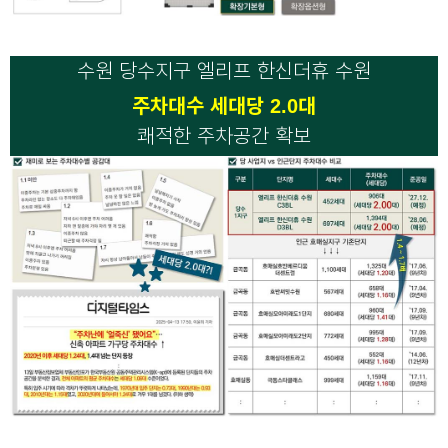
수원 당수지구 엘리프 한신더휴 수원
주차대수 세대당 2.0대
쾌적한 주차공간 확보