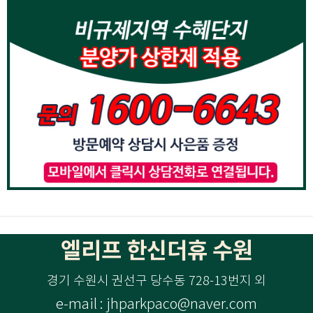
엘리프 한신더휴 수원
경기 수원시 권선구 당수동 728-13번지 외
e-mail : jhparkpaco@naver.com