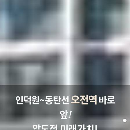
오전역
인덕원~동탄선
바로
앞
!
압도적 미래가치!