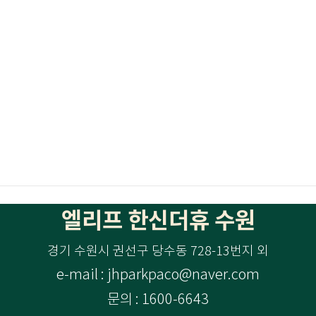
엘리프 한신더휴 수원
경기 수원시 권선구 당수동 728-13번지 외
e-mail : jhparkpaco@naver.com
문의 : 1600-6643