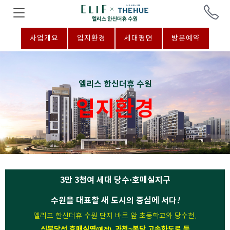
사업개요
입지환경
세대평면
방문예약
엘리스 한신더휴 수원
입지환경
3만 3천여 세대 당수·호매실지구
수원을 대표할 새 도시의 중심에 서다
!
엘리프 한신더휴 수원 단지 바로 앞 초등학교와 당수천,
신분당선 호매실역
과천~봉담 고속화도로 등
(예정),