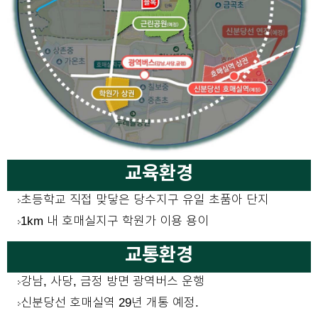
교육환경
초등학교 직접 맞닿은 당수지구 유일 초품아 단지
1km 내 호매실지구 학원가 이용 용이
교통환경
강남, 사당, 금정 방면 광역버스 운행
신분당선 호매실역 29년 개통 예정.