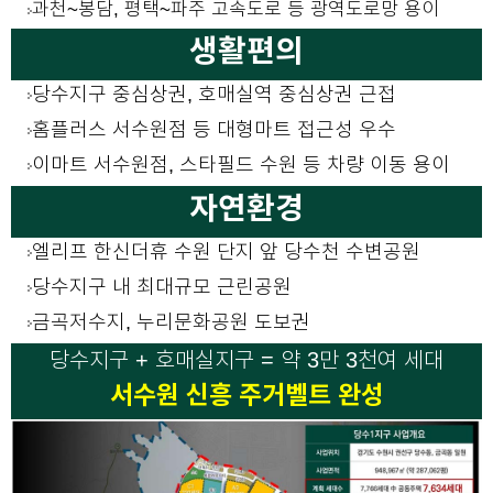
과천~봉담, 평택~파주 고속도로 등 광역도로망 용이
생활편의
당수지구 중심상권, 호매실역 중심상권 근접
홈플러스 서수원점 등 대형마트 접근성 우수
이마트 서수원점, 스타필드 수원 등 차량 이동 용이
자연환경
엘리프 한신더휴 수원 단지 앞 당수천 수변공원
당수지구 내 최대규모 근린공원
금곡저수지, 누리문화공원 도보권
당수지구 + 호매실지구 = 약 3만 3천여 세대
서수원 신흥 주거벨트 완성